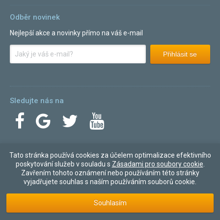
Odběr novinek
Nejlepší akce a novinky přímo na váš e-mail
Přihlásit se
Sledujte nás na
Tato stránka používá cookies za účelem optimalizace efektivního
© 2007 - 2026 Pricemania s.r.o. - všechna práva vyhrazena
poskytování služeb v souladu s
Zásadami pro soubory cookie
.
v2.1.133,
Uptime Status
,
Webový dizajn:
PeckaDesign
Zavřením tohoto oznámení nebo používáním této stránky
vyjadřujete souhlas s naším používáním souborů cookie.
Souhlasím